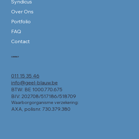
Syndicus
Over Ons
Portfolio
FAQ
Contact
CONTACT
011 15 35 46
info@geel-blauw.be
BTW: BE 1000.770.675
BIV: 202708/517186/518709
Waarborgorganisme verzekering:
AXA, polisnr. 730.379.380