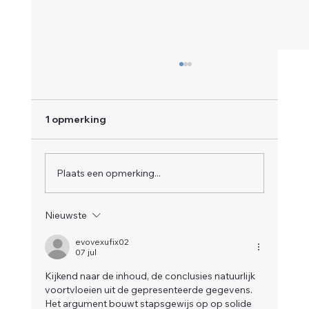
1 opmerking
Plaats een opmerking...
Nieuwste
Wanneer en hoe verander je van
syndicus in Limburg? Praktisch
evovexufix02
07 jul
stappenplan
Kijkend naar de inhoud, de conclusies natuurlijk 
voortvloeien uit de gepresenteerde gegevens. 
Het argument bouwt stapsgewijs op op solide 